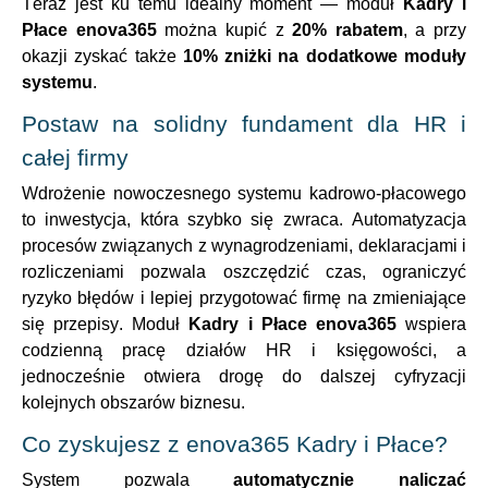
Teraz jest ku temu idealny moment — moduł
Kadry i
Płace enova365
można kupić z
20% rabatem
, a przy
okazji zyskać także
10% zniżki na dodatkowe moduły
systemu
.
Postaw na solidny fundament dla HR i
całej firmy
Wdrożenie nowoczesnego systemu kadrowo-płacowego
to inwestycja, która szybko się zwraca. Automatyzacja
procesów związanych z wynagrodzeniami, deklaracjami i
rozliczeniami pozwala oszczędzić czas, ograniczyć
ryzyko błędów i lepiej przygotować firmę na zmieniające
się przepisy. Moduł
Kadry i Płace enova365
wspiera
codzienną pracę działów HR i księgowości, a
jednocześnie otwiera drogę do dalszej cyfryzacji
kolejnych obszarów biznesu.
Co zyskujesz z enova365 Kadry i Płace?
System pozwala
automatycznie naliczać